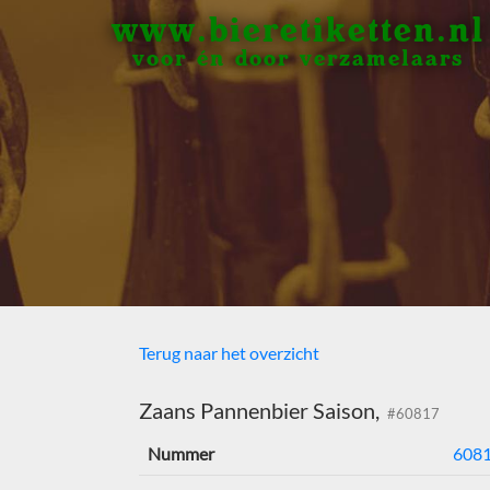
www.bieretiketten.nl
voor én door verzamelaars
Terug naar het overzicht
Zaans Pannenbier Saison,
#60817
Nummer
608