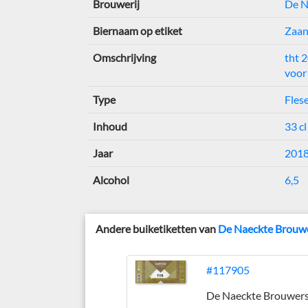
Brouwerij
De N
Biernaam op etiket
Zaan
Omschrijving
tht 
voor
Type
Flese
Inhoud
33 cl
Jaar
201
Alcohol
6,5
Andere buiketiketten van
De Naeckte Brouw
#117905
De Naeckte Brouwer