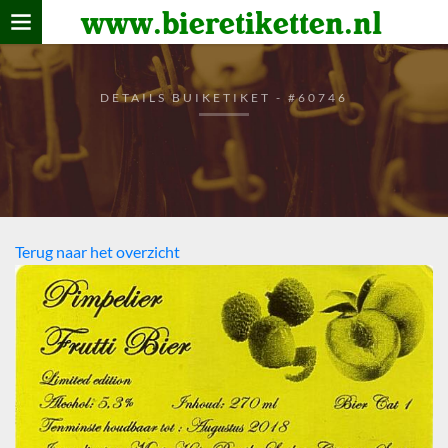
www.bieretiketten.nl
Home
verzamelen
DETAILS BUIKETIKET - #60746
De bierkaart
Bezoekers
Terug naar het overzicht