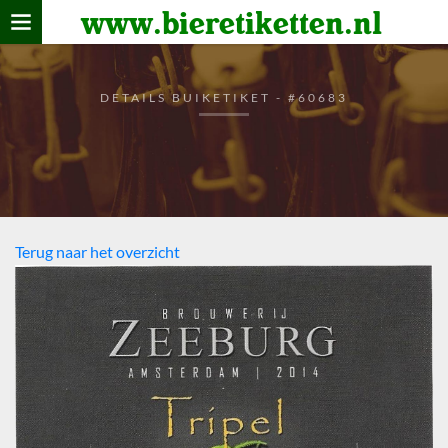
www.bieretiketten.nl
Home
verzamelen
DETAILS BUIKETIKET - #60683
De bierkaart
Bezoekers
Terug naar het overzicht