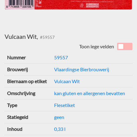
Vulcaan Wit,
#59557
Toon lege velden
Nummer
59557
Brouwerij
Vlaardingse Bierbrouwerij
Biernaam op etiket
Vulcaan Wit
Omschrijving
kan gluten en allergenen bevatten
Type
Flesetiket
Statiegeld
geen
Inhoud
0,33 l