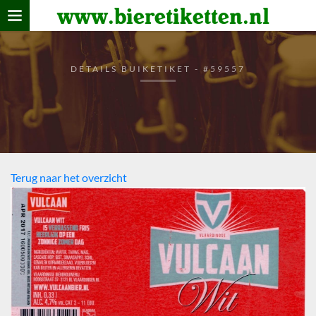
www.bieretiketten.nl
Home
verzamelen
DETAILS BUIKETIKET - #59557
De bierkaart
Bezoekers
Terug naar het overzicht