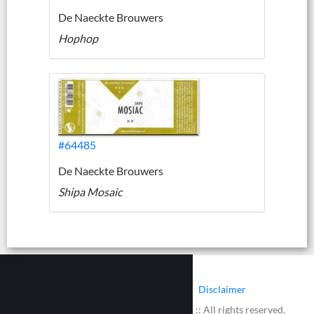
De Naeckte Brouwers
Hophop
#64485
De Naeckte Brouwers
Shipa Mosaic
|
|
Contact
Cookies
Disclaimer
© 2002 - 2026 :: www.bieretiketten.nl :: All rights reserved.