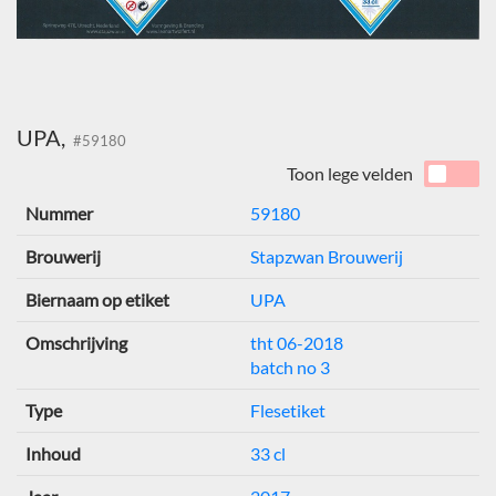
UPA,
#59180
Toon lege velden
Nummer
59180
Brouwerij
Stapzwan Brouwerij
Biernaam op etiket
UPA
Omschrijving
tht 06-2018
batch no 3
Type
Flesetiket
Inhoud
33 cl