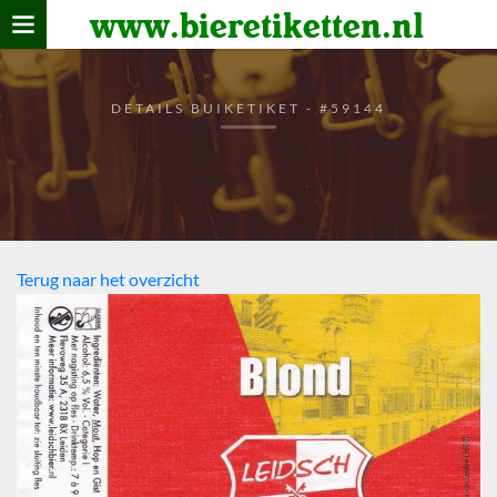
www.bieretiketten.nl
Home
verzamelen
DETAILS BUIKETIKET - #59144
De bierkaart
Bezoekers
Terug naar het overzicht