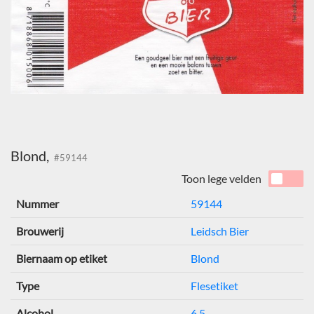
Blond,
#59144
Toon lege velden
Nummer
59144
Brouwerij
Leidsch Bier
Biernaam op etiket
Blond
Type
Flesetiket
Alcohol
6,5