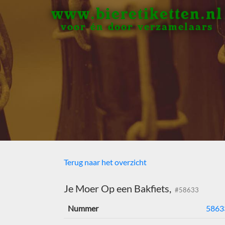
www.bieretiketten.nl
voor én door verzamelaars
Terug naar het overzicht
Je Moer Op een Bakfiets,
#58633
Nummer
5863