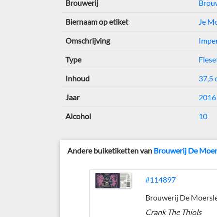
Brouwerij
Brouw
Biernaam op etiket
Je Mo
Omschrijving
Imper
Type
Flese
Inhoud
37,5 c
Jaar
2016
Alcohol
10
Andere buiketiketten van
Brouwerij De Moer
#114897
Crank The Thiols