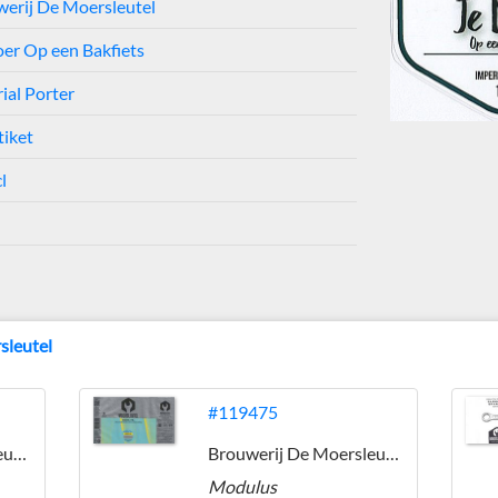
erij De Moersleutel
er Op een Bakfiets
ial Porter
tiket
l
sleutel
#119475
Brouwerij De Moersleutel
Brouwerij De Moersleutel
Modulus