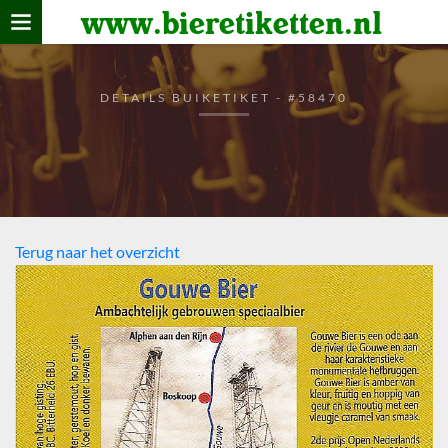
www.bieretiketten.nl
Home
verzamelen
DETAILS BUIKETIKET - #58470
De bierkaart
Bezoekers
Terug naar het overzicht