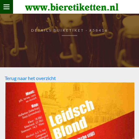
www.bieretiketten.nl
Home
verzamelen
DETAILS BUIKETIKET - #58416
De bierkaart
Bezoekers
Terug naar het overzicht