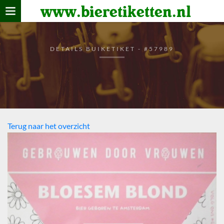
www.bieretiketten.nl
Home
verzamelen
DETAILS BUIKETIKET - #57989
De bierkaart
Bezoekers
Terug naar het overzicht