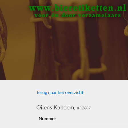
www.bieretiketten.nl
voor én door verzamelaars
Terug naar het overzicht
Oijens Kaboem,
#57687
Nummer