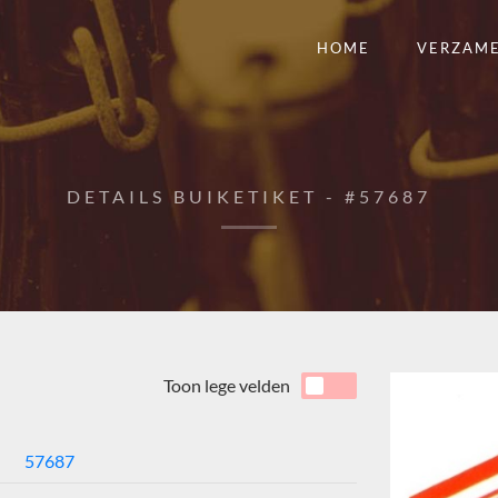
HOME
VERZAM
DETAILS BUIKETIKET - #57687
Toon lege velden
57687