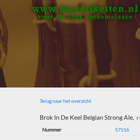
www.bieretiketten.nl
voor én door verzamelaars
Terug naar het overzicht
Brok In De Keel Belgian Strong Ale,
#
Nummer
57516