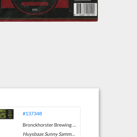
#137348
Bronckhorster Brewing Company
Huysbaas Sunny Sammy Limoen Witber