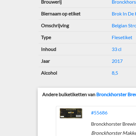
Brouwerij
Bronckhors
Biernaam op etiket
Brok In De 
Omschrijving
Belgian Stro
Type
Flesetiket
Inhoud
33 cl
Jaar
2017
Alcohol
8,5
Andere buiketiketten van
Bronckhorster Br
#55686