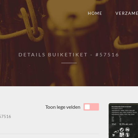
HOME
VERZAM
DETAILS BUIKETIKET - #57516
Toon lege velden
57516