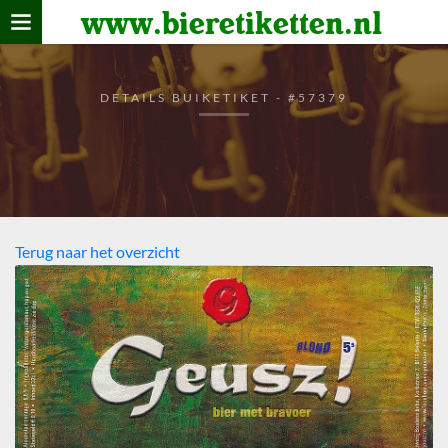
www.bieretiketten.nl
Home
verzamelen
DETAILS BUIKETIKET - #57379
De bierkaart
Bezoekers
Terug naar het overzicht