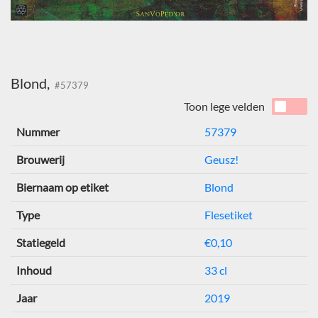
Blond,
#57379
Toon lege velden
Nummer
57379
Brouwerij
Geusz!
Biernaam op etiket
Blond
Type
Flesetiket
Statiegeld
€0,10
Inhoud
33 cl
Jaar
2019