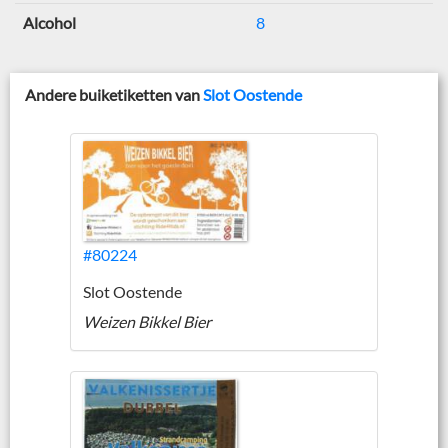
Alcohol
8
Andere buiketiketten van
Slot Oostende
#80224
Slot Oostende
Weizen Bikkel Bier