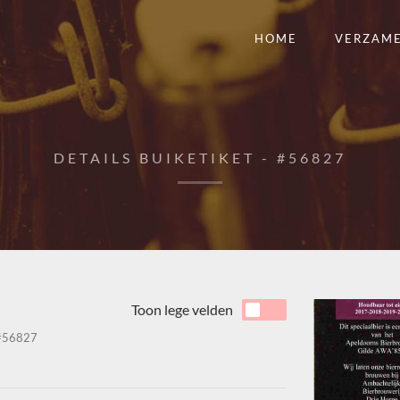
HOME
VERZAM
DETAILS BUIKETIKET - #56827
Toon lege velden
56827