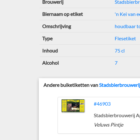
Brouwerij
Stadsbierb
Biernaam op etiket
'n Kei van 
Omschrijving
houdbaar t
Type
Flesetiket
Inhoud
75 cl
Alcohol
7
Andere buiketiketten van
Stadsbierbrouweri
#46903
Veluws Pintje