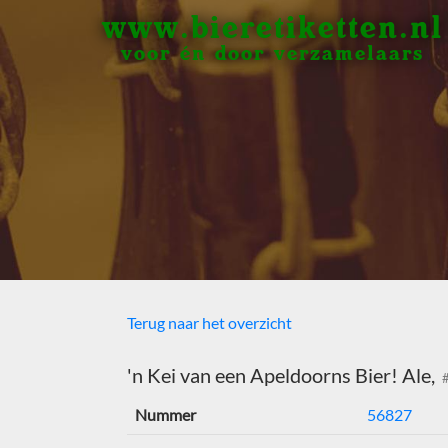
www.bieretiketten.nl
voor én door verzamelaars
Terug naar het overzicht
'n Kei van een Apeldoorns Bier! Ale,
#
Nummer
56827