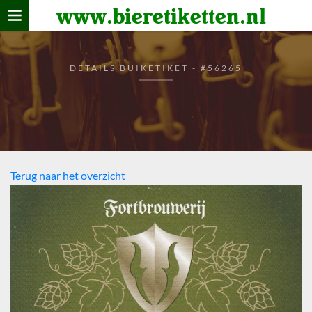
www.bieretiketten.nl
Home
verzamelen
DETAILS BUIKETIKET - #56265
De bierkaart
Bezoekers
Terug naar het overzicht