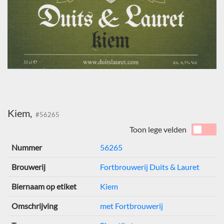
Kiem,
#56265
Toon lege velden
Nummer
56265
Brouwerij
Fortbrouwerij Duits & Lauret
Biernaam op etiket
Kiem
Omschrijving
met Fortbrouwerij