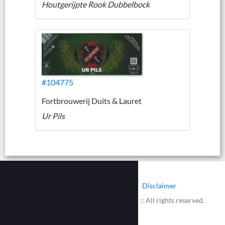
Houtgerijpte Rook Dubbelbock
#104775
Fortbrouwerij Duits & Lauret
Ur Pils
|
|
Contact
Cookies
Disclaimer
© 2002 - 2026 :: www.bieretiketten.nl :: All rights reserved.