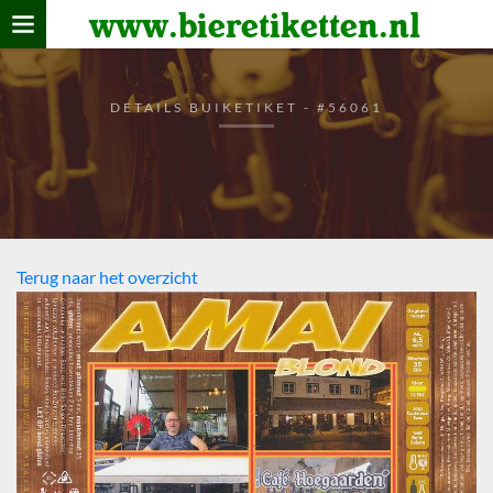
www.bieretiketten.nl
Home
verzamelen
DETAILS BUIKETIKET - #56061
De bierkaart
Bezoekers
Terug naar het overzicht