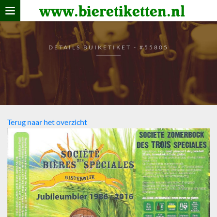
www.bieretiketten.nl
Home
verzamelen
DETAILS BUIKETIKET - #55805
De bierkaart
Bezoekers
Terug naar het overzicht