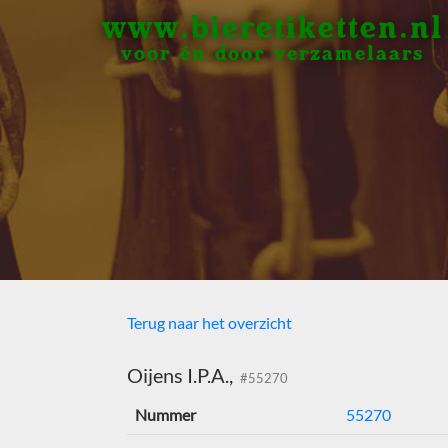
www.bieretiketten.nl
voor én door verzamelaars
Terug naar het overzicht
Oijens I.P.A.,
#55270
Nummer
55270