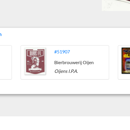
n
#51907
Bierbrouwerij Oijen
Oijens I.P.A.