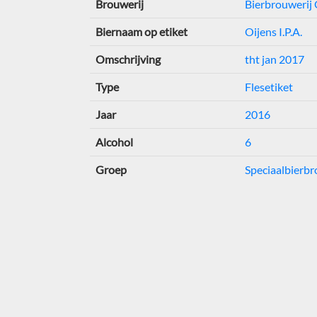
Brouwerij
Bierbrouwerij 
Biernaam op etiket
Oijens I.P.A.
Omschrijving
tht jan 2017
Type
Flesetiket
Jaar
2016
Alcohol
6
Groep
Speciaalbierbr