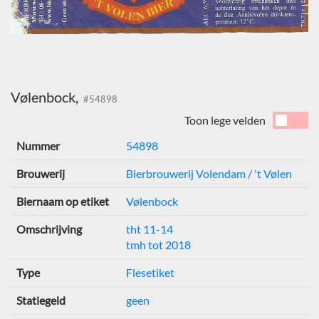
Vølenbock,
#54898
Toon lege velden
Nummer
54898
Brouwerij
Bierbrouwerij Volendam / 't Vølen
Biernaam op etiket
Vølenbock
Omschrijving
tht 11-14
tmh tot 2018
Type
Flesetiket
Statiegeld
geen