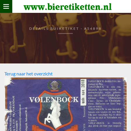
www.bieretiketten.nl
Home
verzamelen
DETAILS BUIKETIKET - #54898
De bierkaart
Bezoekers
Terug naar het overzicht