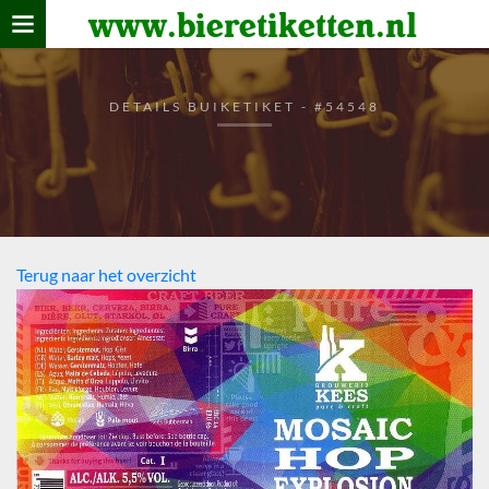
www.bieretiketten.nl
Home
verzamelen
DETAILS BUIKETIKET - #54548
De bierkaart
Bezoekers
Terug naar het overzicht