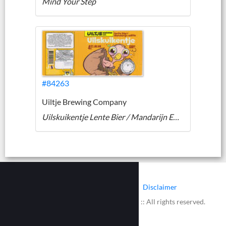
Mind Your Step
#84263
Uiltje Brewing Company
Uilskuikentje Lente Bier / Mandarijn Editie
|
|
Contact
Cookies
Disclaimer
© 2002 - 2026 :: www.bieretiketten.nl :: All rights reserved.