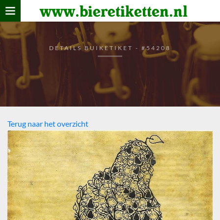
www.bieretiketten.nl
Home
verzamelen
DETAILS BUIKETIKET - #54208
De bierkaart
Bezoekers
Terug naar het overzicht