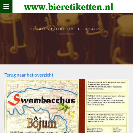
www.bieretiketten.nl
Home
verzamelen
DETAILS BUIKETIKET - #54063
De bierkaart
Bezoekers
Terug naar het overzicht