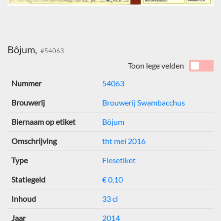
Bôjum,
#54063
Toon lege velden
Nummer
54063
Brouwerij
Brouwerij Swambacchus
Biernaam op etiket
Bôjum
Omschrijving
tht mei 2016
Type
Flesetiket
Statiegeld
€ 0,10
Inhoud
33 cl
Jaar
2014