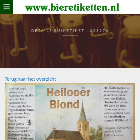
www.bieretiketten.nl
Home
verzamelen
DETAILS BUIKETIKET - #53976
De bierkaart
Bezoekers
Terug naar het overzicht