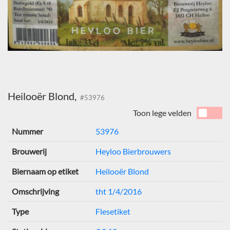
Heilooër Blond,
#53976
Toon lege velden
Nummer
53976
Brouwerij
Heyloo Bierbrouwers
Biernaam op etiket
Heilooër Blond
Omschrijving
tht 1/4/2016
Type
Flesetiket