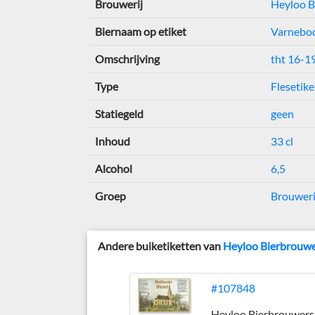
Brouwerij
Heyloo B
Biernaam op etiket
Varnebo
Omschrijving
tht 16-1
Type
Flesetike
Statiegeld
geen
Inhoud
33 cl
Alcohol
6,5
Groep
Brouweri
Andere buiketiketten van
Heyloo Bierbrouw
#107848
Heyloo Bierbrouwers