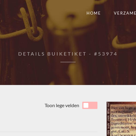
HOME
VERZAM
DETAILS BUIKETIKET - #53974
Toon lege velden