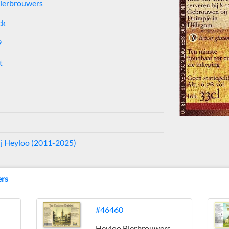
ierbrouwers
ck
9
t
j Heyloo (2011-2025)
ers
#46460
Heyloo Bierbrouwers