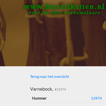
www.bieretiketten.nl
voor én door verzamelaars
Terug naar het overzicht
Varnebock,
#53974
Nummer
53974