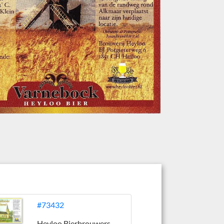
#73432
Heyloo Bierbrouwers