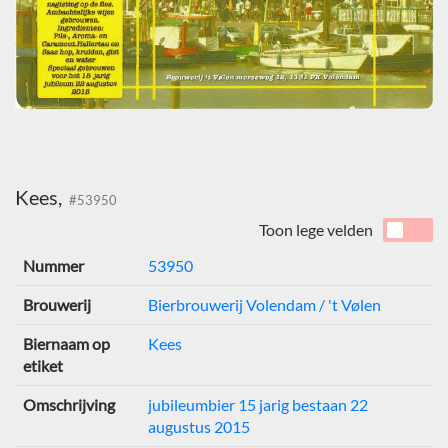
Kees,
#53950
Toon lege velden
Nummer
53950
Brouwerij
Bierbrouwerij Volendam / 't Vølen
Biernaam op
Kees
etiket
Omschrijving
jubileumbier 15 jarig bestaan 22
augustus 2015