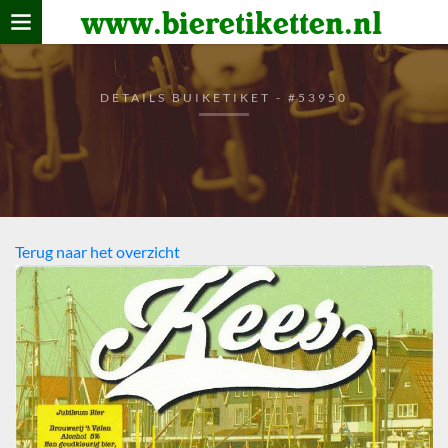
www.bieretiketten.nl
Home
verzamelen
DETAILS BUIKETIKET - #53950
De bierkaart
Bezoekers
Terug naar het overzicht