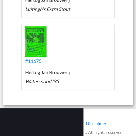
Luitingh's Extra Stout
#11675
Hertog Jan Brouwerij
Watersnood '95
|
|
Contact
Cookies
Disclaimer
© 2002 - 2026 :: www.bieretiketten.nl :: All rights reserved.