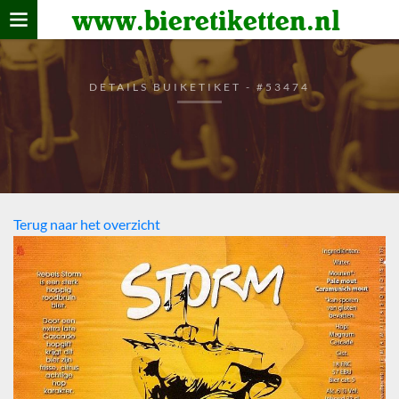
www.bieretiketten.nl
Home
verzamelen
DETAILS BUIKETIKET - #53474
De bierkaart
Bezoekers
Terug naar het overzicht