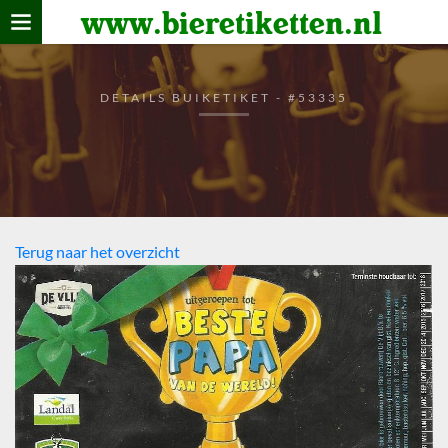
www.bieretiketten.nl
Home
verzamelen
DETAILS BUIKETIKET - #53335
De bierkaart
Bezoekers
Terug naar het overzicht