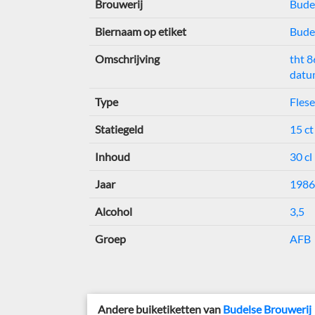
Brouwerij
Bude
Biernaam op etiket
Bude
Omschrijving
tht 
datu
Type
Flese
Statiegeld
15 ct
Inhoud
30 cl
Jaar
1986
Alcohol
3,5
Groep
AFB
Andere buiketiketten van
Budelse Brouwerij