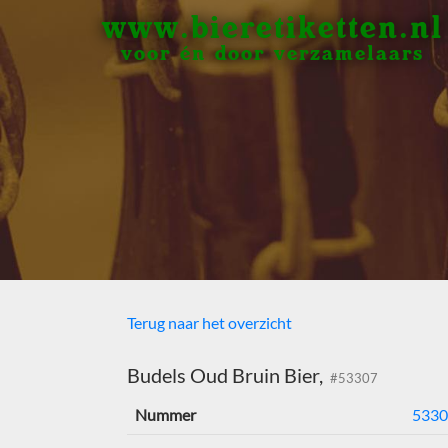
www.bieretiketten.nl
voor én door verzamelaars
Terug naar het overzicht
Budels Oud Bruin Bier,
#53307
Nummer
5330