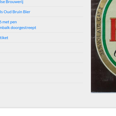
lse Brouwerij
ls Oud Bruin Bier
86 met pen
mbalk doorgestreept
tiket