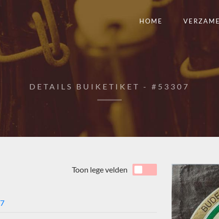
HOME
VERZAM
DETAILS BUIKETIKET - #53307
Toon lege velden
7