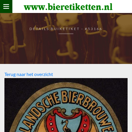
www.bieretiketten.nl
Home
verzamelen
DETAILS BUIKETIKET - #53166
De bierkaart
Bezoekers
Terug naar het overzicht