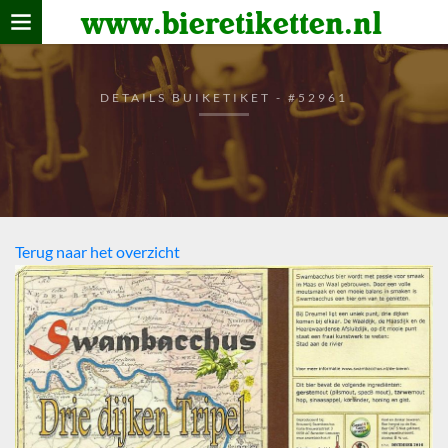
www.bieretiketten.nl
Home
verzamelen
DETAILS BUIKETIKET - #52961
De bierkaart
Bezoekers
Terug naar het overzicht