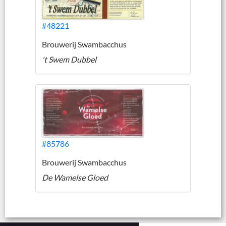
#48221
Brouwerij Swambacchus
't Swem Dubbel
#85786
Brouwerij Swambacchus
De Wamelse Gloed