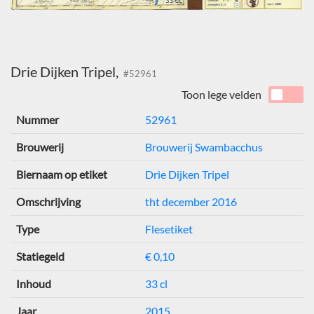
Drie Dijken Tripel,
#52961
Toon lege velden
Nummer
52961
Brouwerij
Brouwerij Swambacchus
Biernaam op etiket
Drie Dijken Tripel
Omschrijving
tht december 2016
Type
Flesetiket
Statiegeld
€ 0,10
Inhoud
33 cl
Jaar
2015