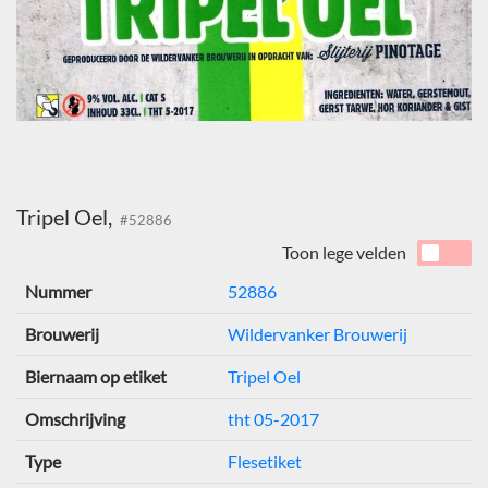
Tripel Oel,
#52886
Toon lege velden
Nummer
52886
Brouwerij
Wildervanker Brouwerij
Biernaam op etiket
Tripel Oel
Omschrijving
tht 05-2017
Type
Flesetiket