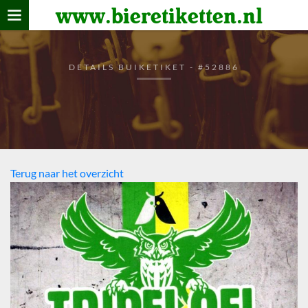
www.bieretiketten.nl
Home
verzamelen
DETAILS BUIKETIKET - #52886
De bierkaart
Bezoekers
Terug naar het overzicht