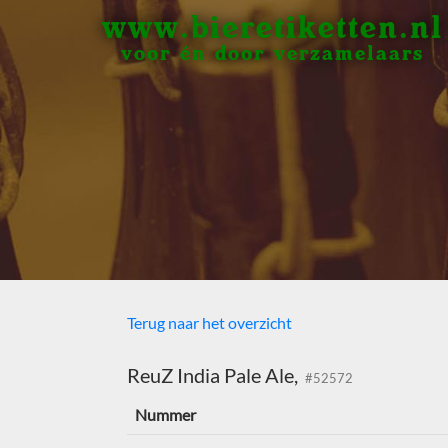
www.bieretiketten.nl
voor én door verzamelaars
Terug naar het overzicht
ReuZ India Pale Ale,
#52572
Nummer