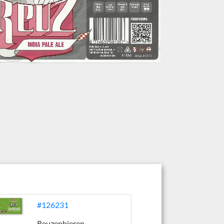
#126231
Reuzenbieren