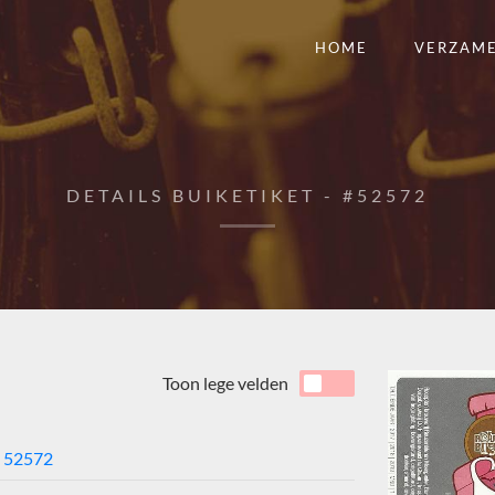
HOME
VERZAM
DETAILS BUIKETIKET - #52572
Toon lege velden
52572