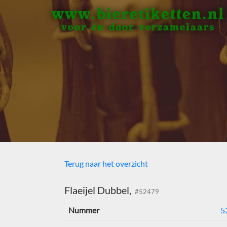
www.bieretiketten.nl
voor én door verzamelaars
Terug naar het overzicht
Flaeijel Dubbel,
#52479
Nummer
5