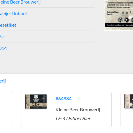
leine Beer Brouwerij
laeijel Dubbel
lesetiket
 cl
014
rij
#64984
j
Kleine Beer Brouwerij
LE-4 Dubbel Bier