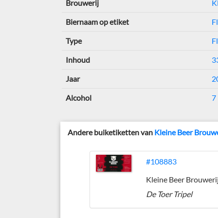
Brouwerij
K
Biernaam op etiket
F
Type
F
Inhoud
33
Jaar
2
Alcohol
7
Andere buiketiketten van
Kleine Beer Brouwe
#108883
Kleine Beer Brouweri
De Toer Tripel