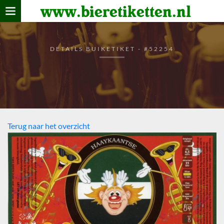
www.bieretiketten.nl
Home
verzamelen
DETAILS BUIKETIKET - #52254
De bierkaart
Bezoekers
Terug naar het overzicht