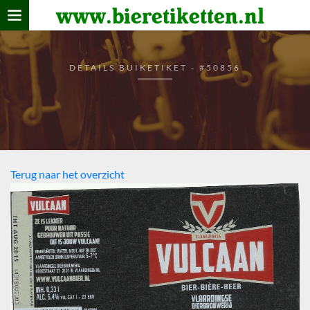
www.bieretiketten.nl
Home
verzamelen
DETAILS BUIKETIKET - #50856
De bierkaart
Bezoekers
Terug naar het overzicht