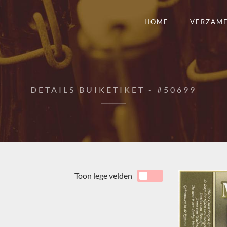
HOME
VERZAM
DETAILS BUIKETIKET - #50699
Toon lege velden