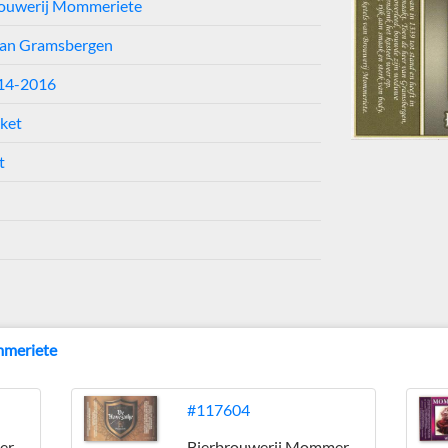
rouwerij Mommeriete
van Gramsbergen
014-2016
iket
t
mmeriete
#117604
Bierbrouwerij Mommeriete
Bierbrouwerij Mommeriete