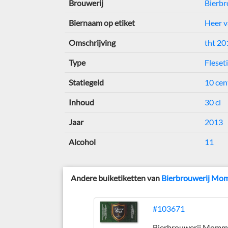
Brouwerij
Bierb
Biernaam op etiket
Heer 
Omschrijving
tht 2
Type
Fleset
Statiegeld
10 cen
Inhoud
30 cl
Jaar
2013
Alcohol
11
Andere buiketiketten van
Bierbrouwerij Mo
#103671