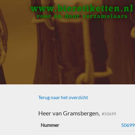
www.bieretiketten.nl
voor én door verzamelaars
Terug naar het overzicht
Heer van Gramsbergen,
#50699
Nummer
50699