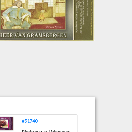
#51740
Bierbrouwerij Mommeriete