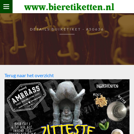
www.bieretiketten.nl
Home
verzamelen
DETAILS BUIKETIKET - #50636
De bierkaart
Bezoekers
Terug naar het overzicht