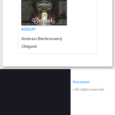
#50639
Ambrass Bierbrouwerij
Oetgank
|
|
Contact
Cookies
Disclaimer
© 2002 - 2026 :: www.bieretiketten.nl :: All rights reserved.