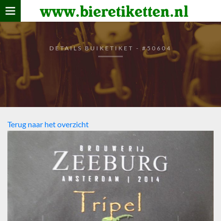
www.bieretiketten.nl
Home
verzamelen
DETAILS BUIKETIKET - #50604
De bierkaart
Bezoekers
Terug naar het overzicht