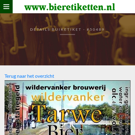
www.bieretiketten.nl
Home
verzamelen
DETAILS BUIKETIKET - #50489
De bierkaart
Bezoekers
Terug naar het overzicht