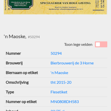
'n Maoske,
#50294
Toon lege velden
Nummer
50294
Brouwerij
Bierbrouwerij de 3 Horne
Biernaam op etiket
'n Maoske
Omschrijving
tht 2015-20
Type
Flesetiket
Nummer op etiket
MN0808DH583