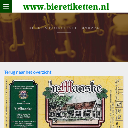
www.bieretiketten.nl
Home
verzamelen
DETAILS BUIKETIKET - #50294
De bierkaart
Bezoekers
Terug naar het overzicht