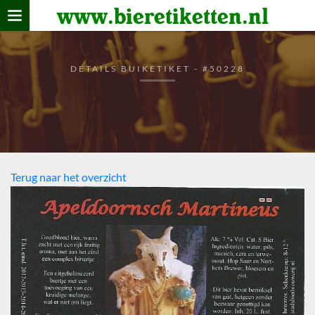
www.bieretiketten.nl
Home
verzamelen
DETAILS BUIKETIKET - #50228
De bierkaart
Bezoekers
Terug naar het overzicht