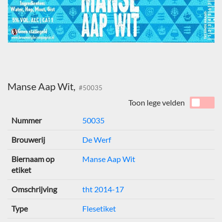
Manse Aap Wit,
#50035
Toon lege velden
Nummer
50035
Brouwerij
De Werf
Biernaam op
Manse Aap Wit
etiket
Omschrijving
tht 2014-17
Type
Flesetiket