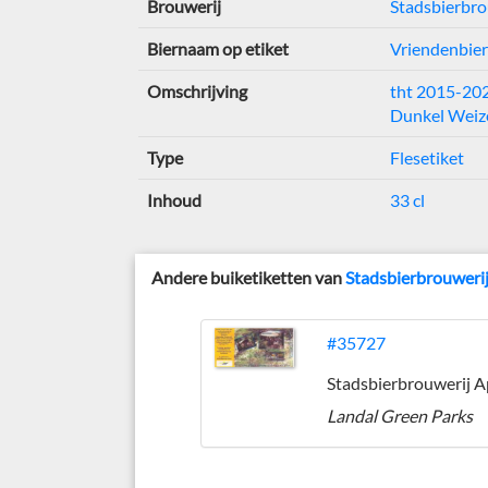
Brouwerij
Stadsbierbro
Biernaam op etiket
Vriendenbier
Omschrijving
tht 2015-20
Dunkel Weiz
Type
Flesetiket
Inhoud
33 cl
Andere buiketiketten van
Stadsbierbrouweri
#35727
Landal Green Parks