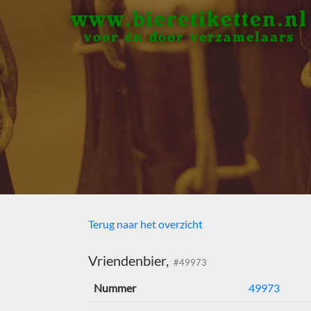
www.bieretiketten.nl
voor én door verzamelaars
Terug naar het overzicht
Vriendenbier,
#49973
Nummer
49973