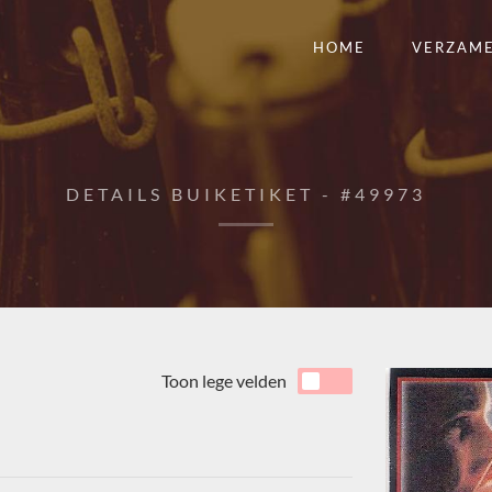
HOME
VERZAM
DETAILS BUIKETIKET - #49973
Toon lege velden