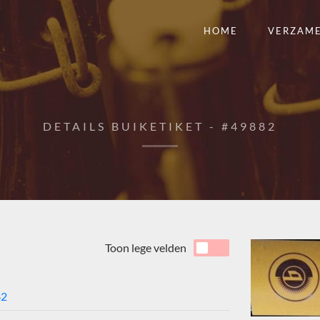
HOME
VERZAM
DETAILS BUIKETIKET - #49882
Toon lege velden
82