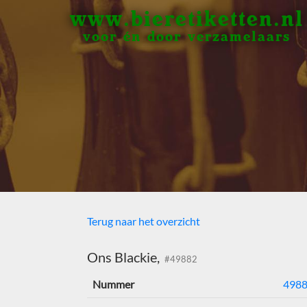
www.bieretiketten.nl
voor én door verzamelaars
Terug naar het overzicht
Ons Blackie,
#49882
Nummer
498