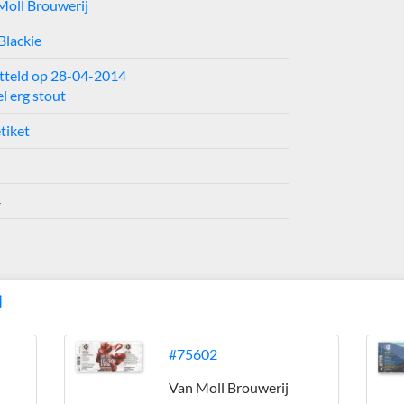
Moll Brouwerij
Blackie
tteld op 28-04-2014
el erg stout
tiket
4
j
#75602
Van Moll Brouwerij