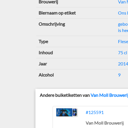
Brouwerij
Van 
Biernaam op etiket
Ons 
Omschrijving
gebo
is he
Type
Flese
Inhoud
75 cl
Jaar
201
Alcohol
9
Andere buiketiketten van
Van Moll Brouweri
#125591
Van Moll Brouwerij