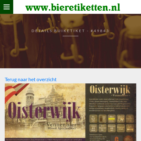
www.bieretiketten.nl
Home
verzamelen
DETAILS BUIKETIKET - #49843
De bierkaart
Bezoekers
Terug naar het overzicht