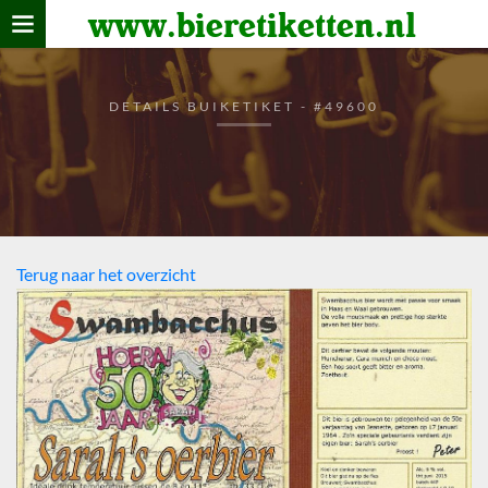
www.bieretiketten.nl
Home
verzamelen
DETAILS BUIKETIKET - #49600
De bierkaart
Bezoekers
Terug naar het overzicht