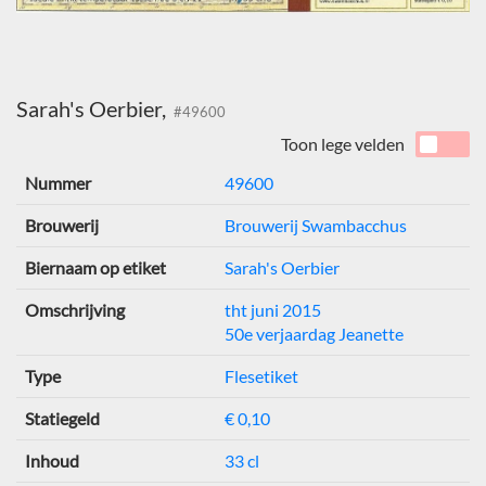
Sarah's Oerbier,
#49600
Toon lege velden
Nummer
49600
Brouwerij
Brouwerij Swambacchus
Biernaam op etiket
Sarah's Oerbier
Omschrijving
tht juni 2015
50e verjaardag Jeanette
Type
Flesetiket
Statiegeld
€ 0,10
Inhoud
33 cl