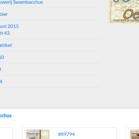
uwerij Swambacchus
bier
juni 2015
ch 43
etiket
10
l
4
cchus
#89794