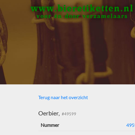
www.bieretiketten.nl
voor én door verzamelaars
Terug naar het overzicht
Oerbier,
#49599
Nummer
495