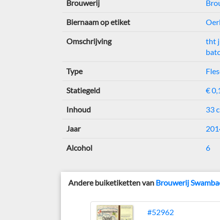
Brouwerij
Bro
Biernaam op etiket
Oer
Omschrijving
tht 
bat
Type
Fles
Statiegeld
€ 0,
Inhoud
33 c
Jaar
201
Alcohol
6
Andere buiketiketten van
Brouwerij Swamba
#52962